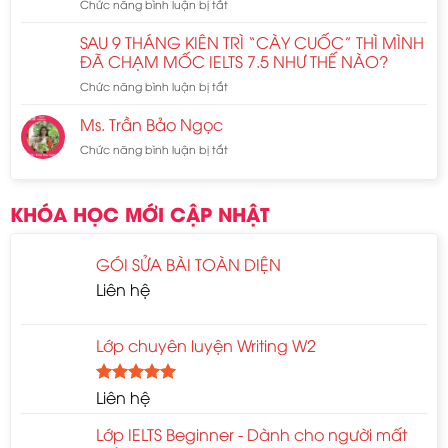
Chức năng bình luận bị tắt
ở
ĐỪNG
THI
SAU 9 THÁNG KIÊN TRÌ “CÀY CUỐC” THÌ MÌNH
SPEAKING
ĐÃ CHẠM MỐC IELTS 7.5 NHƯ THẾ NÀO?
IELTS
Chức năng bình luận bị tắt
ở
NẾU
SAU
CHƯA
9
Ms. Trần Bảo Ngọc
BIẾT
THÁNG
CÔNG
Chức năng bình luận bị tắt
ở
KIÊN
THỨC
Ms.
TRÌ
NÀY!!!
Trần
“CÀY
Bảo
CUỐC”
KHÓA HỌC MỚI CẬP NHẬT
Ngọc
THÌ
MÌNH
ĐÃ
GÓI SỬA BÀI TOÀN DIỆN
CHẠM
Liên hệ
MỐC
IELTS
7.5
NHƯ
Lớp chuyên luyện Writing W2
THẾ
NÀO?
Liên hệ
Rated
5.00
out of 5
Lớp IELTS Beginner - Dành cho người mất