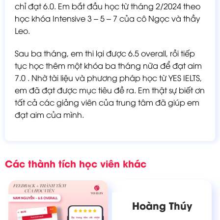
chỉ đạt 6.0. Em bắt đầu học từ tháng 2/2024 theo
học khóa Intensive 3 – 5 – 7 của cô Ngọc và thầy
Leo.
Sau ba tháng, em thi lại được 6.5 overall, rồi tiếp
tục học thêm một khóa ba tháng nữa để đạt aim
7.0 . Nhờ tài liệu và phương pháp học từ YES IELTS,
em đã đạt được mục tiêu đề ra. Em thật sự biết ơn
tất cả các giảng viên của trung tâm đã giúp em
đạt aim của mình.
Các thành tích học viên khác
Hoàng Thúy