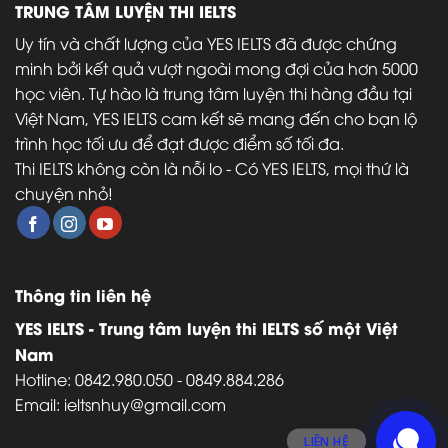
TRUNG TÂM LUYỆN THI IELTS
Uy tín và chất lượng của YES IELTS đã được chứng
minh bởi kết quả vượt ngoài mong đợi của hơn 5000
học viên. Tự hào là trung tâm luyện thi hàng đầu tại
Việt Nam
, YES IELTS cam kết sẽ mang đến cho bạn lộ
trình học tối ưu để đạt được điểm số tối đa.
Thi IELTS không còn là nỗi lo - Có YES IELTS, mọi thứ là
chuyện nhỏ!
Thông tin liên hệ
YES IELTS - Trung tâm luyện thi IELTS số một Việt
Nam
Hotline:
0842.980.050
-
0849.884.286
Email:
ieltsnhuy@gmail.com
LIÊN HỆ