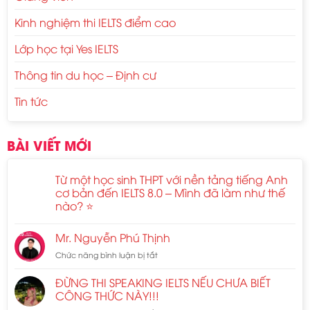
Kinh nghiệm thi IELTS điểm cao
Lớp học tại Yes IELTS
Thông tin du học – Định cư
Tin tức
BÀI VIẾT MỚI
Từ một học sinh THPT với nền tảng tiếng Anh
cơ bản đến IELTS 8.0 – Mình đã làm như thế
nào? ⭐
Mr. Nguyễn Phú Thịnh
Chức năng bình luận bị tắt
ở
Mr.
Nguyễn
ĐỪNG THI SPEAKING IELTS NẾU CHƯA BIẾT
Phú
CÔNG THỨC NÀY!!!
Thịnh