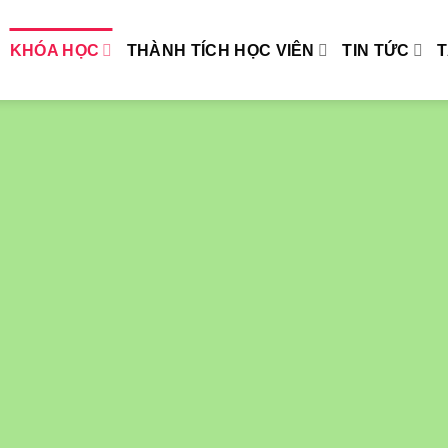
KHÓA HỌC
THÀNH TÍCH HỌC VIÊN
TIN TỨC
T
á bao đậu
 UNLIMITED
ược biên soạn đặc biệt, YES
 học viên thi đậu chứng chỉ
n thành khoá học này.
Đăng ký