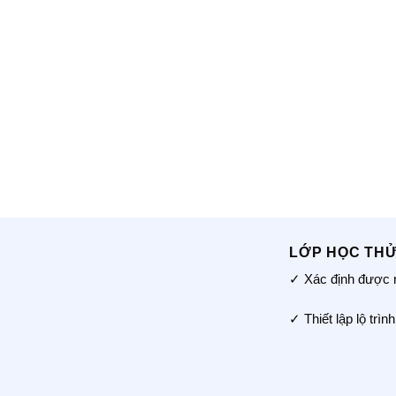
LỚP HỌC THỬ 
✓
Xác định được nă
✓
Thiết lập lộ trì