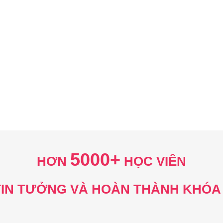
 Trần Xuân Lĩnh
Mr. Mai Trí D
5
000+
HƠN
HỌC VIÊN
TIN TƯỞNG VÀ HOÀN THÀNH KHÓA