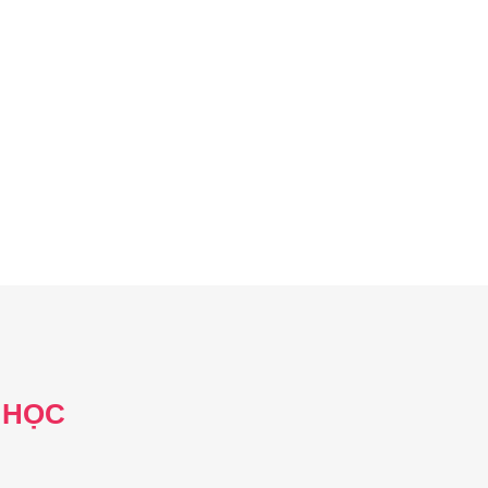
ũng
Ms. Nguyễn Dung Uyên Khanh
 HỌC