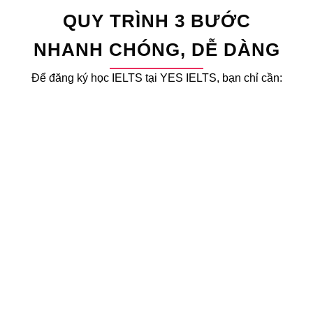
QUY TRÌNH 3 BƯỚC
NHANH CHÓNG, DỄ DÀNG
Để đăng ký học IELTS tại YES IELTS, bạn chỉ cần:
BƯỚC 2:
Test trình độ miễn phí & Nhận thông tin khoá học
phù hợp