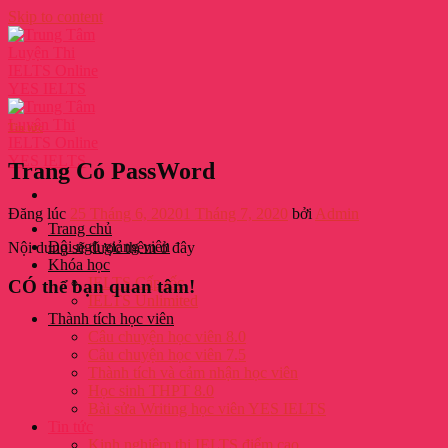
Skip to content
Tin tức
Trang Có PassWord
Đăng lúc
25 Tháng 6, 2020
1 Tháng 7, 2020
bởi
Admin
Trang chủ
Đội ngũ giảng viên
Nội dung sẽ được thêm ở đây
Khóa học
IELTS Cấp tốc
CÓ thể bạn quan tâm!
IELTS Unlimited
Thành tích học viên
Câu chuyện học viên 8.0
Câu chuyện học viên 7.5
Thành tích và cảm nhận học viên
Học sinh THPT 8.0
Bài sửa Writing học viên YES IELTS
Tin tức
Kinh nghiệm thi IELTS điểm cao