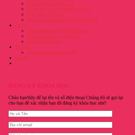
Câu chuyện học viên 7.5
Thành tích và cảm nhận học viên
Học sinh THPT 8.0
Bài sửa Writing học viên YES IELTS
Tin tức
Kinh nghiệm thi IELTS điểm cao
Thông tin du học – Định cư
Các xu hướng mới
Tài Liệu
Tài liệu dành cho học viên
Liên hệ
ĐĂNG KÝ KHÓA HỌC
Chào bạn!hãy để lại tên và số điện thoại Chúng tôi sẽ gọi lại
cho bạn để xác nhận bạn đã đăng ký khóa học nhé!