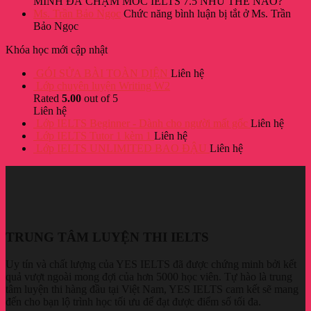
MÌNH ĐÃ CHẠM MỐC IELTS 7.5 NHƯ THẾ NÀO?
Ms. Trần Bảo Ngọc
Chức năng bình luận bị tắt
ở Ms. Trần
Bảo Ngọc
Khóa học mới cập nhật
GÓI SỬA BÀI TOÀN DIỆN
Liên hệ
Lớp chuyên luyện Writing W2
Rated
5.00
out of 5
Liên hệ
Lớp IELTS Beginner - Dành cho người mất gốc
Liên hệ
Lớp IELTS Tutor 1 kèm 1
Liên hệ
Lớp IELTS UNLIMITED BAO ĐẬU
Liên hệ
TRUNG TÂM LUYỆN THI IELTS
Uy tín và chất lượng của YES IELTS đã được chứng minh bởi kết
quả vượt ngoài mong đợi của hơn 5000 học viên. Tự hào là trung
tâm luyện thi hàng đầu tại
Việt Nam
, YES IELTS cam kết sẽ mang
đến cho bạn lộ trình học tối ưu để đạt được điểm số tối đa.