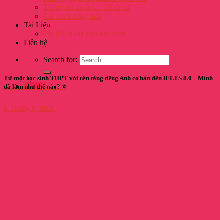
Thông tin du học – Định cư
Các xu hướng mới
Tài Liệu
Tài liệu dành cho học viên
Liên hệ
Search for:
Từ một học sinh THPT với nền tảng tiếng Anh cơ bản đến IELTS 8.0 – Mình
Tư vấn
đã làm như thế nào? ⭐
6 Tháng 8, 2026