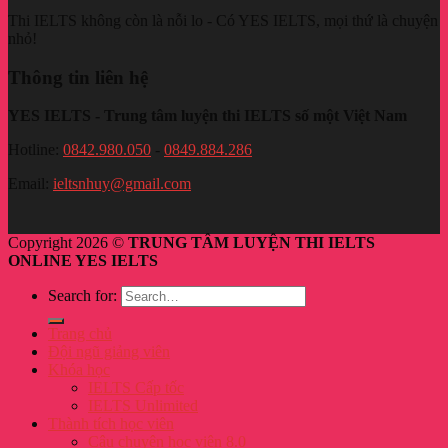
Thi IELTS không còn là nỗi lo - Có YES IELTS, mọi thứ là chuyện
nhỏ!
Thông tin liên hệ
YES IELTS - Trung tâm luyện thi IELTS số một Việt Nam
Hotline:
0842.980.050
-
0849.884.286
Email:
ieltsnhuy@gmail.com
Copyright 2026 ©
TRUNG TÂM LUYỆN THI IELTS
ONLINE YES IELTS
Search for:
Trang chủ
Đội ngũ giảng viên
Khóa học
IELTS Cấp tốc
IELTS Unlimited
Thành tích học viên
Câu chuyện học viên 8.0