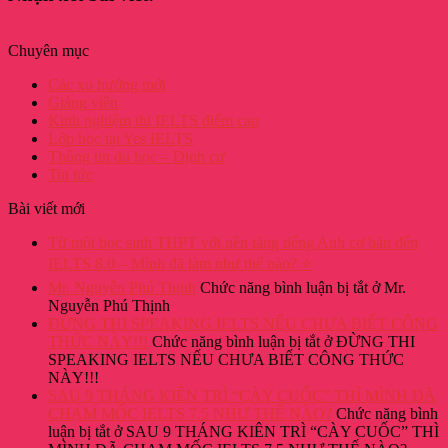
Chuyên mục
Các xu hướng mới
Giảng viên
Kinh nghiệm thi IELTS điểm cao
Lớp học tại Yes IELTS
Thông tin du học – Định cư
Tin tức
Bài viết mới
Từ một học sinh THPT với nền tảng tiếng Anh cơ bản đến
IELTS 8.0 – Mình đã làm như thế nào? ⭐
Mr. Nguyễn Phú Thịnh
Chức năng bình luận bị tắt
ở Mr.
Nguyễn Phú Thịnh
ĐỪNG THI SPEAKING IELTS NẾU CHƯA BIẾT CÔNG
THỨC NÀY!!!
Chức năng bình luận bị tắt
ở ĐỪNG THI
SPEAKING IELTS NẾU CHƯA BIẾT CÔNG THỨC
NÀY!!!
SAU 9 THÁNG KIÊN TRÌ “CÀY CUỐC” THÌ MÌNH ĐÃ
CHẠM MỐC IELTS 7.5 NHƯ THẾ NÀO?
Chức năng bình
luận bị tắt
ở SAU 9 THÁNG KIÊN TRÌ “CÀY CUỐC” THÌ