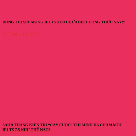
ĐỪNG THI SPEAKING IELTS NẾU CHƯA BIẾT CÔNG THỨC NÀY!!!
12 Tháng 12, 2025
SAU 9 THÁNG KIÊN TRÌ “CÀY CUỐC” THÌ MÌNH ĐÃ CHẠM MỐC
IELTS 7.5 NHƯ THẾ NÀO?