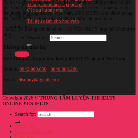
Uy tín và chất lượng của YES IELTS đã được chứng minh bởi kết
Thông tin du học – Định cư
quả vượt ngoài mong đợi của hơn 5000 học viên. Tự hào là trung
Các xu hướng mới
tâm luyện thi hàng đầu tại
Việt Nam
, YES IELTS cam kết sẽ mang
Tài Liệu
đến cho bạn lộ trình học tối ưu để đạt được điểm số tối đa.
Tài liệu dành cho học viên
Liên hệ
Thi IELTS không còn là nỗi lo - Có YES IELTS, mọi thứ là chuyện
nhỏ!
Search for:
Thông tin liên hệ
Tư vấn
YES IELTS - Trung tâm luyện thi IELTS số một Việt Nam
Hotline:
0842.980.050
-
0849.884.286
Email:
ieltsnhuy@gmail.com
Copyright 2026 ©
TRUNG TÂM LUYỆN THI IELTS
ONLINE YES IELTS
Search for:
Trang chủ
Đội ngũ giảng viên
Khóa học