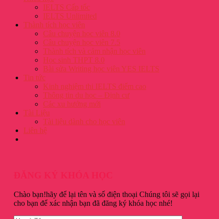
IELTS Cấp tốc
IELTS Unlimited
Thành tích học viên
Câu chuyện học viên 8.0
Câu chuyện học viên 7.5
Thành tích và cảm nhận học viên
Học sinh THPT 8.0
Bài sửa Writing học viên YES IELTS
Tin tức
Kinh nghiệm thi IELTS điểm cao
Thông tin du học – Định cư
Các xu hướng mới
Tài Liệu
Tài liệu dành cho học viên
Liên hệ
ĐĂNG KÝ KHÓA HỌC
Chào bạn!hãy để lại tên và số điện thoại Chúng tôi sẽ gọi lại
cho bạn để xác nhận bạn đã đăng ký khóa học nhé!